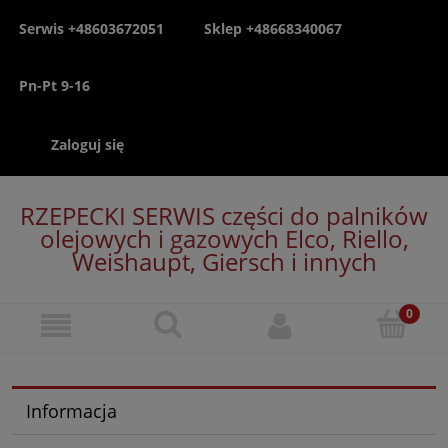
Serwis +48603672051
Sklep +48668340067
Pn-Pt 9-16
Zaloguj się
RZEPECKI SERWIS części do palników
olejowych i gazowych Elco, Riello,
Weishaupt, Giersch i innych
Informacja