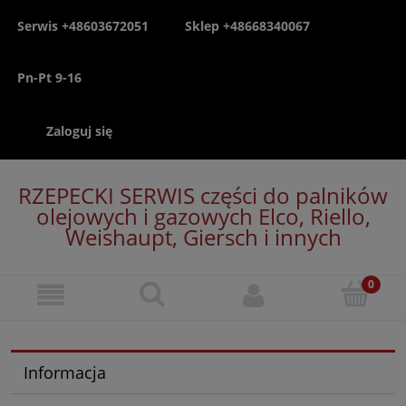
Serwis +48603672051
Sklep +48668340067
Pn-Pt 9-16
Zaloguj się
RZEPECKI SERWIS części do palników
olejowych i gazowych Elco, Riello,
Weishaupt, Giersch i innych
Informacja