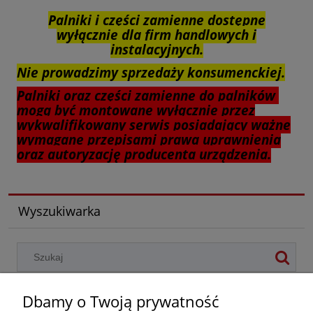
Palniki i części zamienne dostępne
wyłącznie dla firm handlowych i
instalacyjnych.
Nie prowadzimy sprzedaży konsumenckiej.
Palniki oraz części zamienne do palników
mogą być montowane wyłącznie przez
wykwalifikowany serwis posiadający ważne
wymagane przepisami prawa uprawnienia
oraz autoryzację producenta urządzenia.
Wyszukiwarka
Dbamy o Twoją prywatność