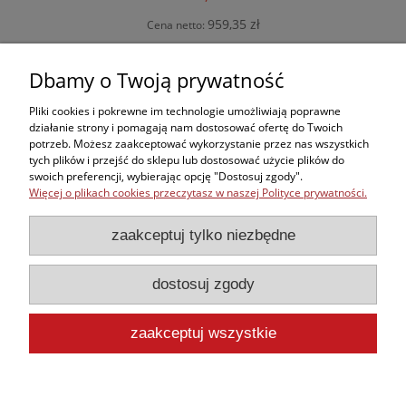
959,35 zł
Cena netto:
powiadom o dostępności
Dbamy o Twoją prywatność
Pliki cookies i pokrewne im technologie umożliwiają poprawne
działanie strony i pomagają nam dostosować ofertę do Twoich
potrzeb. Możesz zaakceptować wykorzystanie przez nas wszystkich
Zakupy
tych plików i przejść do sklepu lub dostosować użycie plików do
swoich preferencji, wybierając opcję "Dostosuj zgody".
Więcej o plikach cookies przeczytasz w naszej Polityce prywatności.
Kontakt
zaakceptuj tylko niezbędne
Informacje
dostosuj zgody
Moje konto
zaakceptuj wszystkie
pokaż pełną wersję strony