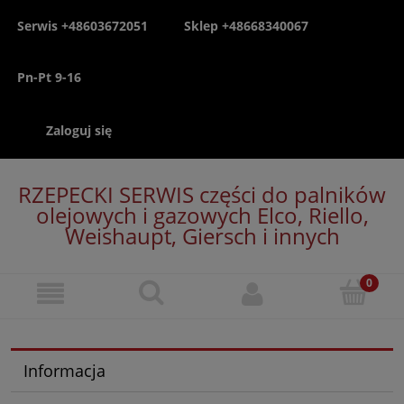
Serwis +48603672051
Sklep +48668340067
Pn-Pt 9-16
Zaloguj się
RZEPECKI SERWIS części do palników
olejowych i gazowych Elco, Riello,
Weishaupt, Giersch i innych
Informacja