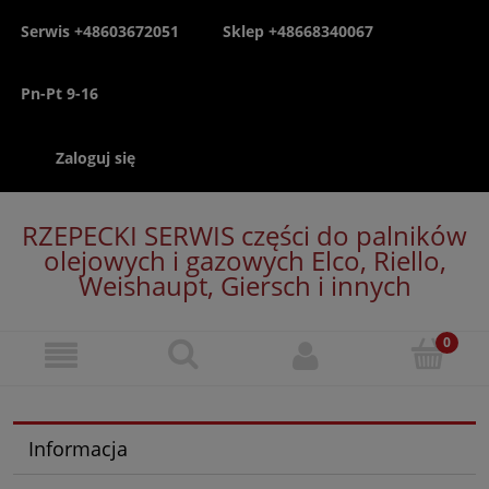
Serwis +48603672051
Sklep +48668340067
Pn-Pt 9-16
Zaloguj się
RZEPECKI SERWIS części do palników
olejowych i gazowych Elco, Riello,
Weishaupt, Giersch i innych
Informacja