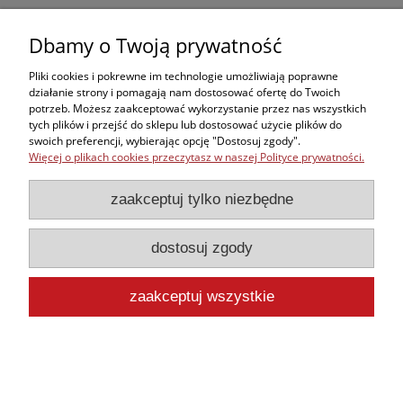
do koszyka
Dbamy o Twoją prywatność
Pliki cookies i pokrewne im technologie umożliwiają poprawne
działanie strony i pomagają nam dostosować ofertę do Twoich
potrzeb. Możesz zaakceptować wykorzystanie przez nas wszystkich
Zakupy
tych plików i przejść do sklepu lub dostosować użycie plików do
swoich preferencji, wybierając opcję "Dostosuj zgody".
Więcej o plikach cookies przeczytasz w naszej Polityce prywatności.
Kontakt
zaakceptuj tylko niezbędne
Informacje
dostosuj zgody
Moje konto
zaakceptuj wszystkie
pokaż pełną wersję strony
Sklep internetowy Shoper.pl