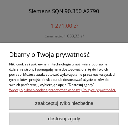
Siemens SQN 90.350 A2790
1 271,00 zł
1 033,33 zł
Cena netto:
do koszyka
Dbamy o Twoją prywatność
Pliki cookies i pokrewne im technologie umożliwiają poprawne
działanie strony i pomagają nam dostosować ofertę do Twoich
potrzeb. Możesz zaakceptować wykorzystanie przez nas wszystkich
Zakupy
tych plików i przejść do sklepu lub dostosować użycie plików do
swoich preferencji, wybierając opcję "Dostosuj zgody".
Więcej o plikach cookies przeczytasz w naszej Polityce prywatności.
Kontakt
zaakceptuj tylko niezbędne
Informacje
dostosuj zgody
Moje konto