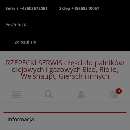
Serwis +48603672051
Sklep +48668340067
Pn-Pt 9-16
Zaloguj się
RZEPECKI SERWIS części do palników
olejowych i gazowych Elco, Riello,
Weishaupt, Giersch i innych
Informacja