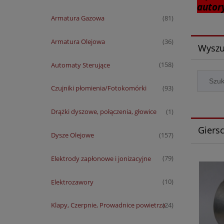
autor
Armatura Gazowa
(81)
Armatura Olejowa
(36)
Wyszu
Automaty Sterujące
(158)
Czujniki płomienia/Fotokomórki
(93)
Drążki dyszowe, połączenia, głowice
(1)
Giers
Dysze Olejowe
(157)
Elektrody zapłonowe i jonizacyjne
(79)
Elektrozawory
(10)
Klapy, Czerpnie, Prowadnice powietrza
(24)