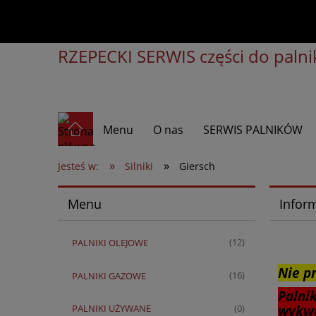
RZEPECKI SERWIS części do palnik
Menu
O nas
SERWIS PALNIKÓW
»
»
Jesteś w:
Silniki
Giersch
Menu
Infor
PALNIKI OLEJOWE
(12)
Nie p
PALNIKI GAZOWE
(16)
Palni
PALNIKI UŻYWANE
wykwa
(0)