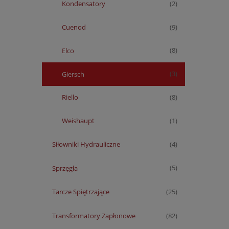
Kondensatory
(2)
Cuenod
(9)
Elco
(8)
Giersch
(3)
Riello
(8)
Weishaupt
(1)
Siłowniki Hydrauliczne
(4)
Sprzęgła
(5)
Tarcze Spiętrzające
(25)
Transformatory Zapłonowe
(82)