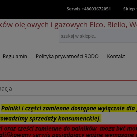
Serwis +48603672051
Sklep
ów olejowych i gazowych Elco, Riello, We
Regulamin
Polityka prywatności RODO
Kontakt
macja
Palniki i części zamienne dostępne wyłącznie dla 
rowadzimy sprzedaży konsumenckiej.
ki oraz części zamienne do palników mogą być mo
lifikowany serwis posiadający ważne wymagane 