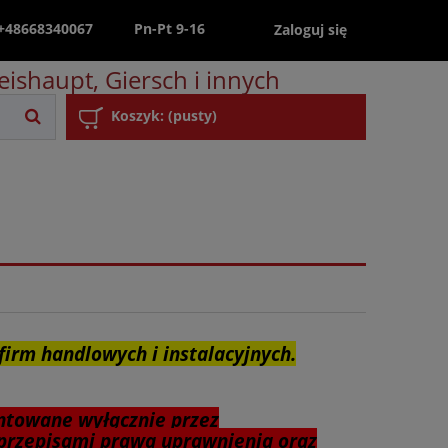
 +48668340067
Pn-Pt 9-16
Zaloguj się
ishaupt, Giersch i innych
Koszyk:
(pusty)
firm handlowych i instalacyjnych.
ntowane wyłącznie przez
przepisami prawa uprawnienia oraz