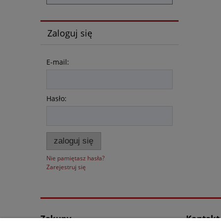
Zaloguj się
E-mail:
Hasło:
zaloguj się
Nie pamiętasz hasła?
Zarejestruj się
Zakupy
Kontakt