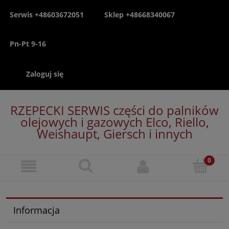
Serwis +48603672051
Sklep +48668340067
Pn-Pt 9-16
Zaloguj się
RZEPECKI SERWIS części do palników
olejowych i gazowych Elco, Riello,
Weishaupt, Giersch i innych
Informacja