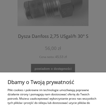
Dysza Danfoss 2,75 USgal/h 30° S
56,00 zł
45,53 zł
Cena netto:
powiadom o dostępności
Dbamy o Twoją prywatność
«
1
2
»
Pliki cookies i pokrewne im technologie umożliwiają poprawne
działanie strony i pomagają nam dostosować ofertę do Twoich
potrzeb. Możesz zaakceptować wykorzystanie przez nas wszystkich
Zakupy
tych plików i przejść do sklepu lub dostosować użycie plików do