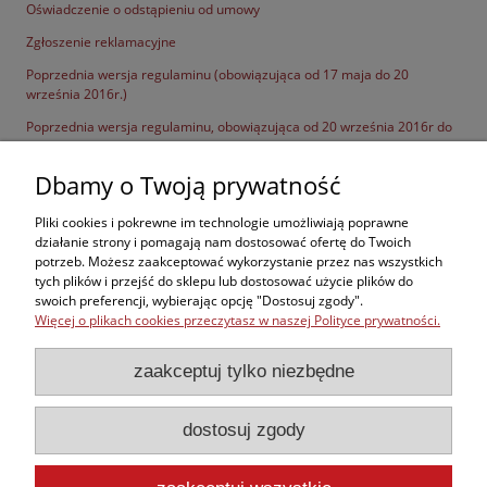
Oświadczenie o odstąpieniu od umowy
Zgłoszenie reklamacyjne
Poprzednia wersja regulaminu (obowiązująca od 17 maja do 20
września 2016r.)
Poprzednia wersja regulaminu, obowiązująca od 20 września 2016r do
10 stycznia 2017r
Dbamy o Twoją prywatność
Poprzednia wersja regulaminu, obowiązująca od 10 stycznia 2017r do
25 maja 2018r
Pliki cookies i pokrewne im technologie umożliwiają poprawne
działanie strony i pomagają nam dostosować ofertę do Twoich
potrzeb. Możesz zaakceptować wykorzystanie przez nas wszystkich
Zakupy
tych plików i przejść do sklepu lub dostosować użycie plików do
swoich preferencji, wybierając opcję "Dostosuj zgody".
Więcej o plikach cookies przeczytasz w naszej Polityce prywatności.
Kontakt
zaakceptuj tylko niezbędne
Informacje
dostosuj zgody
Moje konto