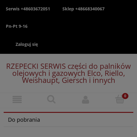
Serwis +48603672051
Sklep +48668340067
Pn-Pt 9-16
Zaloguj się
RZEPECKI SERWIS części do palników
olejowych i gazowych Elco, Riello,
Weishaupt, Giersch i innych
Do pobrania