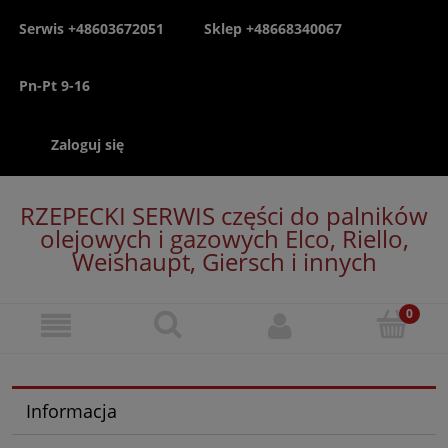
Serwis +48603672051
Sklep +48668340067
Pn-Pt 9-16
Zaloguj się
RZEPECKI SERWIS części do palników
olejowych i gazowych Elco, Riello,
Weishaupt, Giersch i innych
Informacja