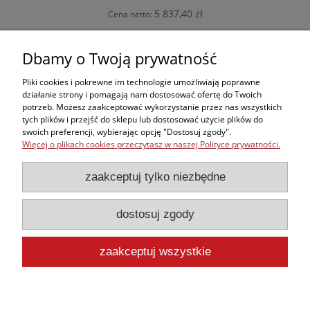
5 837,40 zł
Cena netto:
do koszyka
Dbamy o Twoją prywatność
Pliki cookies i pokrewne im technologie umożliwiają poprawne
działanie strony i pomagają nam dostosować ofertę do Twoich
potrzeb. Możesz zaakceptować wykorzystanie przez nas wszystkich
Zakupy
tych plików i przejść do sklepu lub dostosować użycie plików do
swoich preferencji, wybierając opcję "Dostosuj zgody".
Więcej o plikach cookies przeczytasz w naszej Polityce prywatności.
Kontakt
zaakceptuj tylko niezbędne
Informacje
dostosuj zgody
Moje konto
zaakceptuj wszystkie
pokaż pełną wersję strony