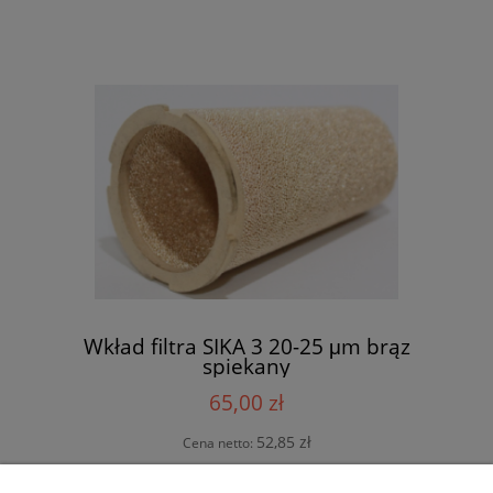
Wkład filtra SIKA 3 20-25 μm brąz
spiekany
65,00 zł
52,85 zł
Cena netto: