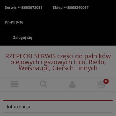
Serwis +48603672051
Sklep +48668340067
Pn-Pt 9-16
Zaloguj się
RZEPECKI SERWIS części do palników
olejowych i gazowych Elco, Riello,
Weishaupt, Giersch i innych
Informacja