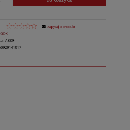
do koszyka
.
zapytaj o produkt
GOK
tu:
AB89-
50929141017