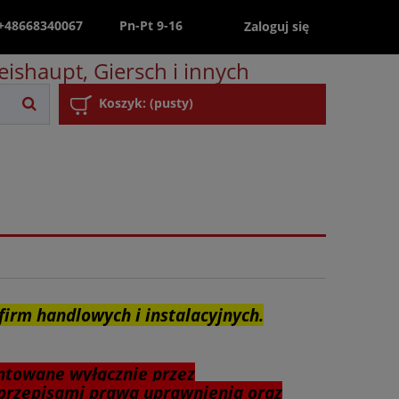
 +48668340067
Pn-Pt 9-16
Zaloguj się
ishaupt, Giersch i innych
Koszyk:
(pusty)
firm handlowych i instalacyjnych.
ntowane wyłącznie przez
przepisami prawa uprawnienia oraz