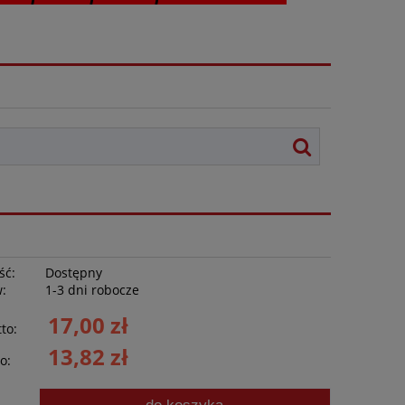
ść:
Dostępny
w:
1-3 dni robocze
17,00 zł
to:
13,82 zł
o: