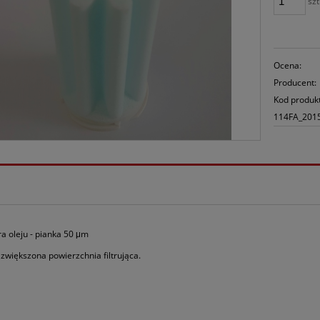
szt
Ocena:
Producent:
Kod produk
114FA_201
ra oleju - pianka 50 μm
, zwiększona powierzchnia filtrująca.