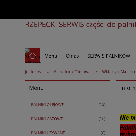
RZEPECKI SERWIS części do palnik
Menu
O nas
SERWIS PALNIKÓW
»
»
Jesteś w:
Armatura Olejowa
Wkłady i Akcesor
Menu
Infor
PALNIKI OLEJOWE
(12)
Nie p
PALNIKI GAZOWE
(16)
Palni
PALNIKI UŻYWANE
wykwa
(0)