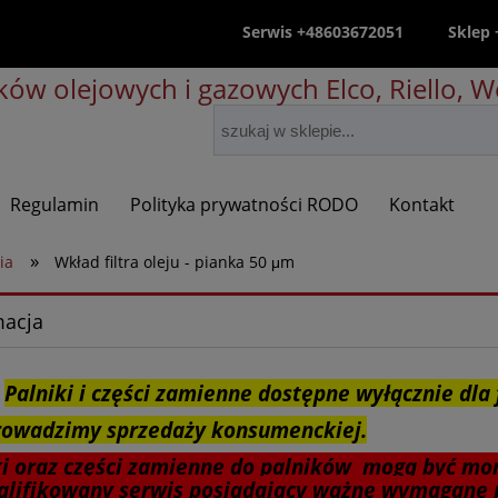
Serwis +48603672051
Sklep
ów olejowych i gazowych Elco, Riello, We
Regulamin
Polityka prywatności RODO
Kontakt
»
ia
Wkład filtra oleju - pianka 50 μm
macja
Palniki i części zamienne dostępne wyłącznie dla 
rowadzimy sprzedaży konsumenckiej.
ki oraz części zamienne do palników mogą być mo
lifikowany serwis posiadający ważne wymagane 