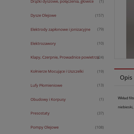
Drążki dyszowe, połączenia, głowice
(1)
Dysze Olejowe
(157)
Elektrody zapłonowe i jonizacyjne
(79)
Elektrozawory
(10)
Klapy, Czerpnie, Prowadnice powietrza
(24)
Kołnierze Mocujące i Uszczelki
(19)
Opis
Lufy Płomieniowe
(13)
Wkład filt
Obudowy i Korpusy
(1)
niebieski
Presostaty
(37)
Pompy Olejowe
(108)