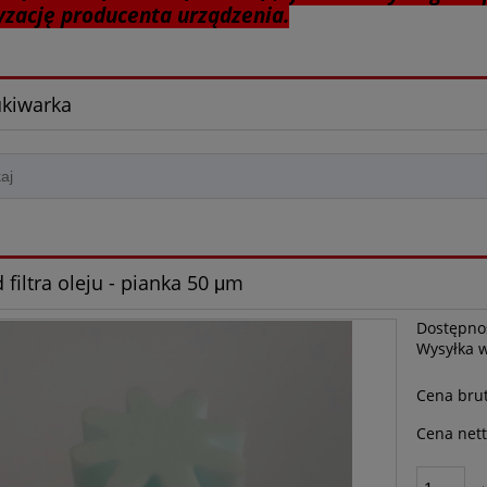
yzację producenta urządzenia.
kiwarka
 filtra oleju - pianka 50 μm
Dostępno
Wysyłka 
Cena brut
Cena nett