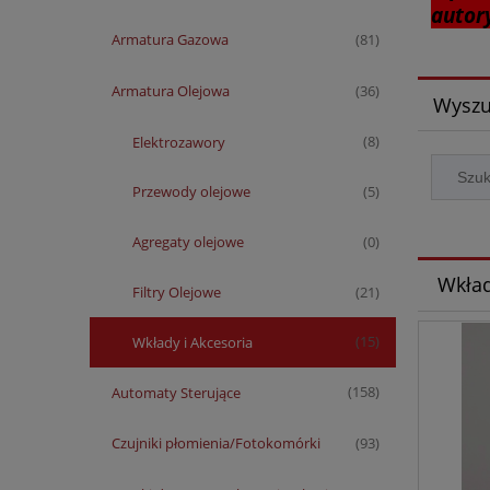
autor
Armatura Gazowa
(81)
Armatura Olejowa
(36)
Wyszu
Elektrozawory
(8)
Przewody olejowe
(5)
Agregaty olejowe
(0)
Wkład
Filtry Olejowe
(21)
Wkłady i Akcesoria
(15)
Automaty Sterujące
(158)
Czujniki płomienia/Fotokomórki
(93)