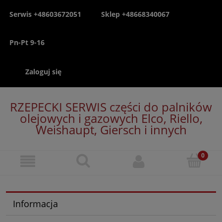
Serwis +48603672051
Sklep +48668340067
Pn-Pt 9-16
Zaloguj się
RZEPECKI SERWIS części do palników
olejowych i gazowych Elco, Riello,
Weishaupt, Giersch i innych
Informacja