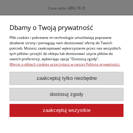
486,18 zł
Cena netto:
do koszyka
Dbamy o Twoją prywatność
Pliki cookies i pokrewne im technologie umożliwiają poprawne
działanie strony i pomagają nam dostosować ofertę do Twoich
potrzeb. Możesz zaakceptować wykorzystanie przez nas wszystkich
Zakupy
tych plików i przejść do sklepu lub dostosować użycie plików do
swoich preferencji, wybierając opcję "Dostosuj zgody".
Więcej o plikach cookies przeczytasz w naszej Polityce prywatności.
Kontakt
zaakceptuj tylko niezbędne
Informacje
dostosuj zgody
Moje konto
zaakceptuj wszystkie
pokaż pełną wersję strony