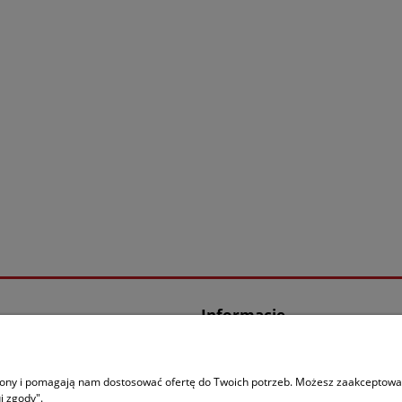
Informacje
Regulamin
Polityka prywatności RODO
trony i pomagają nam dostosować ofertę do Twoich potrzeb. Możesz zaakceptować 
Gwarancja i Reklamacje
j zgody".