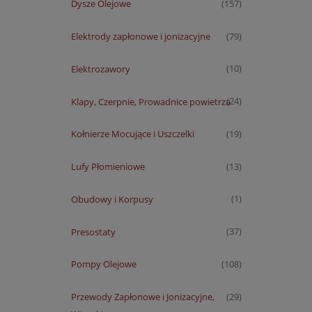
Dysze Olejowe
(157)
Elektrody zapłonowe i jonizacyjne
(79)
Elektrozawory
(10)
Klapy, Czerpnie, Prowadnice powietrza
(24)
Kołnierze Mocujące i Uszczelki
(19)
Lufy Płomieniowe
(13)
Obudowy i Korpusy
(1)
Presostaty
(37)
Pompy Olejowe
(108)
Przewody Zapłonowe i Jonizacyjne,
(29)