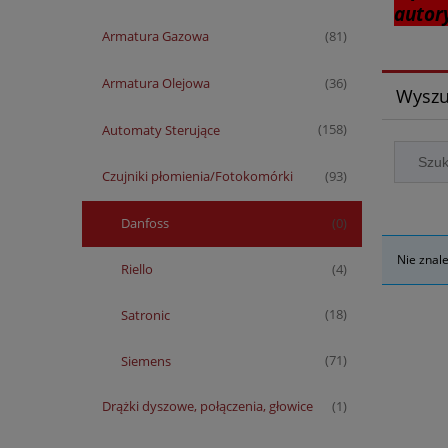
autor
Armatura Gazowa
(81)
Armatura Olejowa
(36)
Wyszu
Automaty Sterujące
(158)
Czujniki płomienia/Fotokomórki
(93)
Danfoss
(0)
Nie znal
Riello
(4)
Satronic
(18)
Siemens
(71)
Drążki dyszowe, połączenia, głowice
(1)