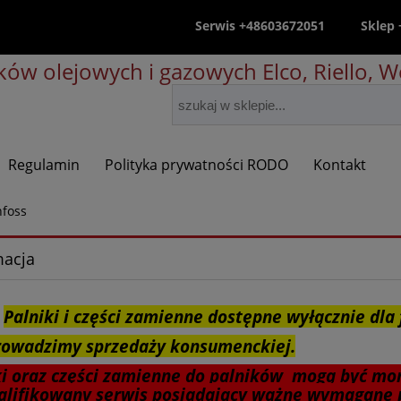
Serwis +48603672051
Sklep
ów olejowych i gazowych Elco, Riello, We
Regulamin
Polityka prywatności RODO
Kontakt
foss
macja
Palniki i części zamienne dostępne wyłącznie dla 
rowadzimy sprzedaży konsumenckiej.
ki oraz części zamienne do palników mogą być mo
lifikowany serwis posiadający ważne wymagane 