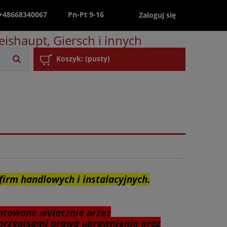
 +48668340067
Pn-Pt 9-16
Zaloguj się
ishaupt, Giersch i innych
Koszyk:
(pusty)
firm handlowych i instalacyjnych.
ntowane wyłącznie przez
przepisami prawa uprawnienia oraz