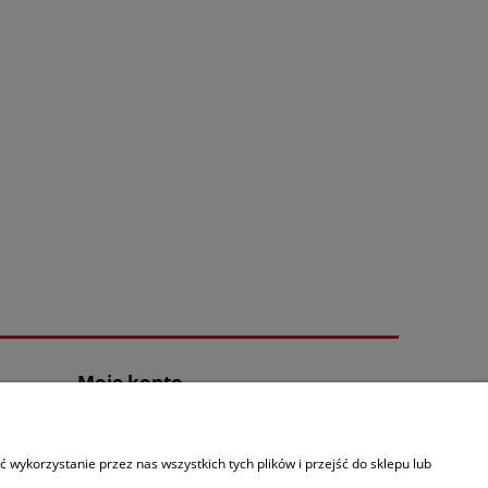
Moje konto
Logowanie
Moje zamówienia
wykorzystanie przez nas wszystkich tych plików i przejść do sklepu lub
Przechowalnia