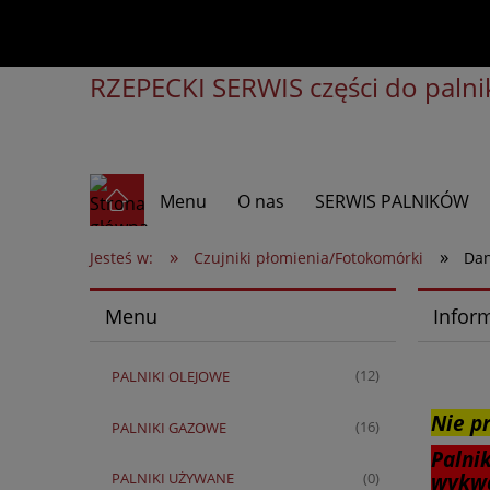
RZEPECKI SERWIS części do palnik
Menu
O nas
SERWIS PALNIKÓW
»
»
Jesteś w:
Czujniki płomienia/Fotokomórki
Dan
Menu
Infor
PALNIKI OLEJOWE
(12)
Nie p
PALNIKI GAZOWE
(16)
Palni
PALNIKI UŻYWANE
wykwa
(0)