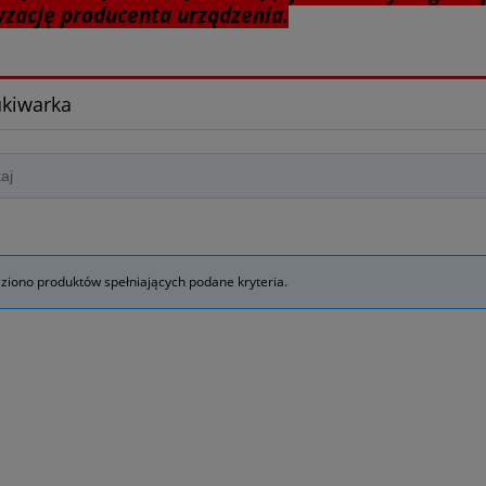
yzację producenta urządzenia.
kiwarka
eziono produktów spełniających podane kryteria.