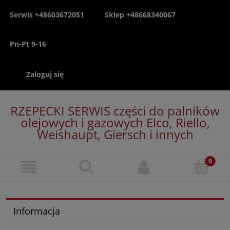
Serwis +48603672051
Sklep +48668340067
Pn-Pt 9-16
Zaloguj się
RZEPECKI SERWIS części do palników
olejowych i gazowych Elco, Riello,
Weishaupt, Giersch i innych
Informacja