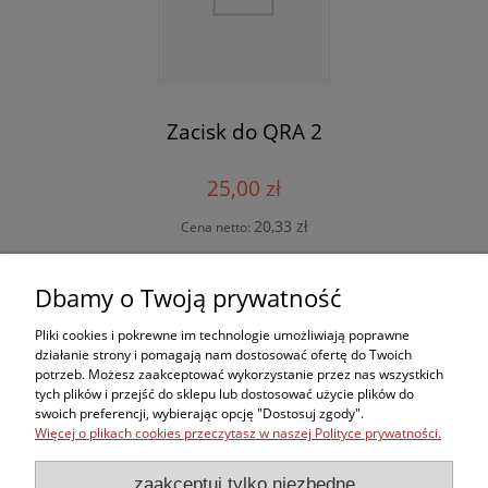
Zacisk do QRA 2
25,00 zł
20,33 zł
Cena netto:
do koszyka
Dbamy o Twoją prywatność
Pliki cookies i pokrewne im technologie umożliwiają poprawne
działanie strony i pomagają nam dostosować ofertę do Twoich
potrzeb. Możesz zaakceptować wykorzystanie przez nas wszystkich
Zakupy
tych plików i przejść do sklepu lub dostosować użycie plików do
swoich preferencji, wybierając opcję "Dostosuj zgody".
Więcej o plikach cookies przeczytasz w naszej Polityce prywatności.
Kontakt
zaakceptuj tylko niezbędne