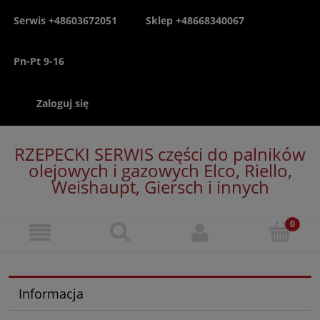
Serwis +48603672051
Sklep +48668340067
Pn-Pt 9-16
Zaloguj się
RZEPECKI SERWIS części do palników
olejowych i gazowych Elco, Riello,
Weishaupt, Giersch i innych
Informacja