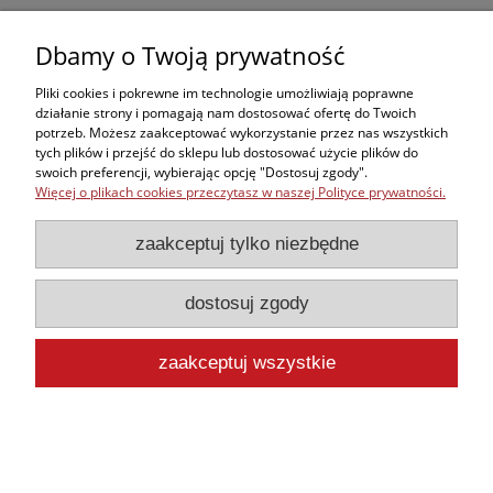
do koszyka
Dbamy o Twoją prywatność
Pliki cookies i pokrewne im technologie umożliwiają poprawne
działanie strony i pomagają nam dostosować ofertę do Twoich
potrzeb. Możesz zaakceptować wykorzystanie przez nas wszystkich
Zakupy
tych plików i przejść do sklepu lub dostosować użycie plików do
swoich preferencji, wybierając opcję "Dostosuj zgody".
Więcej o plikach cookies przeczytasz w naszej Polityce prywatności.
Kontakt
zaakceptuj tylko niezbędne
Informacje
dostosuj zgody
Moje konto
zaakceptuj wszystkie
pokaż pełną wersję strony
Sklep internetowy Shoper.pl