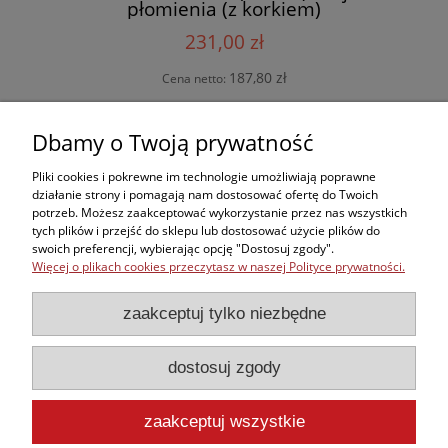
płomienia (z korkiem)
231,00 zł
187,80 zł
Cena netto:
do koszyka
Dbamy o Twoją prywatność
Pliki cookies i pokrewne im technologie umożliwiają poprawne
działanie strony i pomagają nam dostosować ofertę do Twoich
potrzeb. Możesz zaakceptować wykorzystanie przez nas wszystkich
Zakupy
tych plików i przejść do sklepu lub dostosować użycie plików do
swoich preferencji, wybierając opcję "Dostosuj zgody".
Więcej o plikach cookies przeczytasz w naszej Polityce prywatności.
Kontakt
zaakceptuj tylko niezbędne
Informacje
dostosuj zgody
Moje konto
zaakceptuj wszystkie