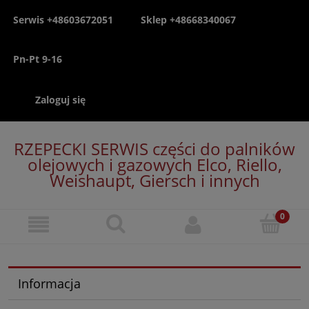
Serwis +48603672051
Sklep +48668340067
Pn-Pt 9-16
Zaloguj się
RZEPECKI SERWIS części do palników
olejowych i gazowych Elco, Riello,
Weishaupt, Giersch i innych
Informacja