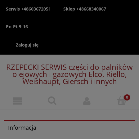
Serwis +48603672051
Sklep +48668340067
Pn-Pt 9-16
Zaloguj się
RZEPECKI SERWIS części do palników
olejowych i gazowych Elco, Riello,
Weishaupt, Giersch i innych
Informacja