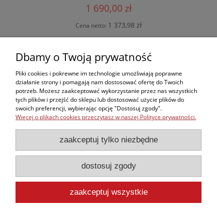
1 690,00 zł
1 373,98 zł
Cena netto:
do koszyka
Dbamy o Twoją prywatność
Pliki cookies i pokrewne im technologie umożliwiają poprawne
działanie strony i pomagają nam dostosować ofertę do Twoich
potrzeb. Możesz zaakceptować wykorzystanie przez nas wszystkich
Zakupy
tych plików i przejść do sklepu lub dostosować użycie plików do
swoich preferencji, wybierając opcję "Dostosuj zgody".
Więcej o plikach cookies przeczytasz w naszej Polityce prywatności.
Kontakt
zaakceptuj tylko niezbędne
Informacje
dostosuj zgody
Moje konto
zaakceptuj wszystkie