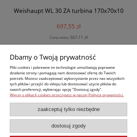
Weishaupt WL 30 ZA turbina 170x70x10
697,55 zł
567,11 zł
Cena netto:
do koszyka
Dbamy o Twoją prywatność
Pliki cookies i pokrewne im technologie umożliwiają poprawne
działanie strony i pomagają nam dostosować ofertę do Twoich
potrzeb. Możesz zaakceptować wykorzystanie przez nas wszystkich
Zakupy
tych plików i przejść do sklepu lub dostosować użycie plików do
swoich preferencji, wybierając opcję "Dostosuj zgody".
Więcej o plikach cookies przeczytasz w naszej Polityce prywatności.
Kontakt
zaakceptuj tylko niezbędne
Informacje
dostosuj zgody
Moje konto