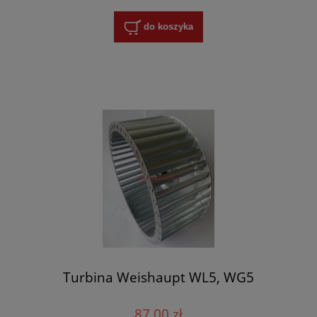
do koszyka
Turbina Weishaupt WL5, WG5
87,00 zł