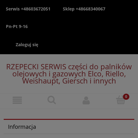
Serwis +48603672051
Sklep +48668340067
Pn-Pt 9-16
Zaloguj się
RZEPECKI SERWIS części do palników
olejowych i gazowych Elco, Riello,
Weishaupt, Giersch i innych
Informacja