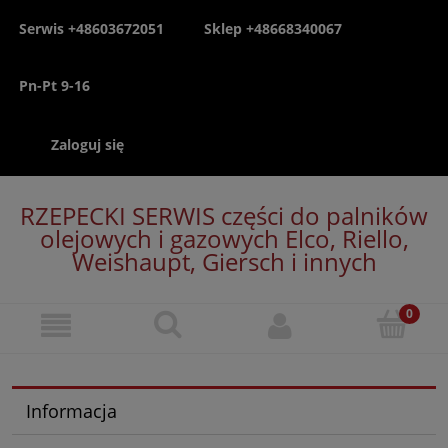
Serwis +48603672051
Sklep +48668340067
Pn-Pt 9-16
Zaloguj się
RZEPECKI SERWIS części do palników
olejowych i gazowych Elco, Riello,
Weishaupt, Giersch i innych
Informacja