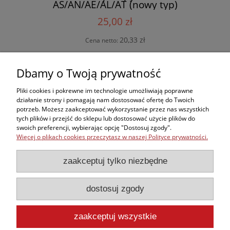
AS/AN/AE/AL/AT (nowy typ)
25,00 zł
20,33 zł
Cena netto:
do koszyka
Dbamy o Twoją prywatność
Pliki cookies i pokrewne im technologie umożliwiają poprawne
działanie strony i pomagają nam dostosować ofertę do Twoich
potrzeb. Możesz zaakceptować wykorzystanie przez nas wszystkich
Zakupy
tych plików i przejść do sklepu lub dostosować użycie plików do
swoich preferencji, wybierając opcję "Dostosuj zgody".
Więcej o plikach cookies przeczytasz w naszej Polityce prywatności.
Kontakt
zaakceptuj tylko niezbędne
Informacje
dostosuj zgody
Moje konto
zaakceptuj wszystkie