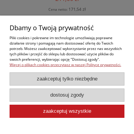
171,54 zł
Cena netto:
powiadom o dostępności
Dbamy o Twoją prywatność
Pliki cookies i pokrewne im technologie umożliwiają poprawne
działanie strony i pomagają nam dostosować ofertę do Twoich
potrzeb. Możesz zaakceptować wykorzystanie przez nas wszystkich
Zakupy
tych plików i przejść do sklepu lub dostosować użycie plików do
swoich preferencji, wybierając opcję "Dostosuj zgody".
Więcej o plikach cookies przeczytasz w naszej Polityce prywatności.
Kontakt
zaakceptuj tylko niezbędne
Informacje
dostosuj zgody
Moje konto
zaakceptuj wszystkie
pokaż pełną wersję strony