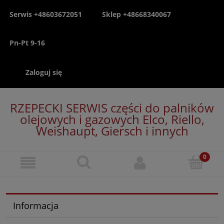
Serwis +48603672051
Sklep +48668340067
Pn-Pt 9-16
Zaloguj się
RZEPECKI SERWIS części do palników
olejowych i gazowych Elco, Riello,
Weishaupt, Giersch i innych
Informacja