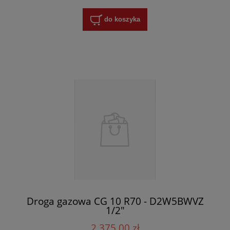
do koszyka
Droga gazowa CG 10 R70 - D2W5BWVZ
1/2"
2 375,00 zł