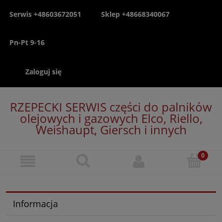
Serwis +48603672051
Sklep +48668340067
Pn-Pt 9-16
Zaloguj się
RZEPECKI SERWIS części do palników
olejowych i gazowych Elco, Riello,
Weishaupt, Giersch i innych
Informacja