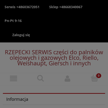
Serwis +48603672051
Sklep +48668340067
Pn-Pt 9-16
Zaloguj się
RZEPECKI SERWIS części do palników
olejowych i gazowych Elco, Riello,
Weishaupt, Giersch i innych
Informacja