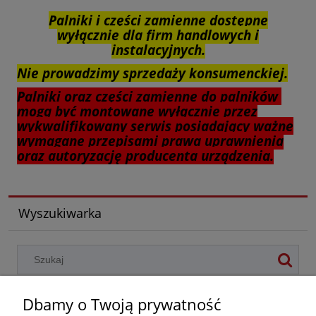
Palniki i części zamienne dostępne
wyłącznie dla firm handlowych i
instalacyjnych.
Nie prowadzimy sprzedaży konsumenckiej.
Palniki oraz części zamienne do palników
mogą być montowane wyłącznie przez
wykwalifikowany serwis posiadający ważne
wymagane przepisami prawa uprawnienia
oraz autoryzację producenta urządzenia.
Wyszukiwarka
Dbamy o Twoją prywatność