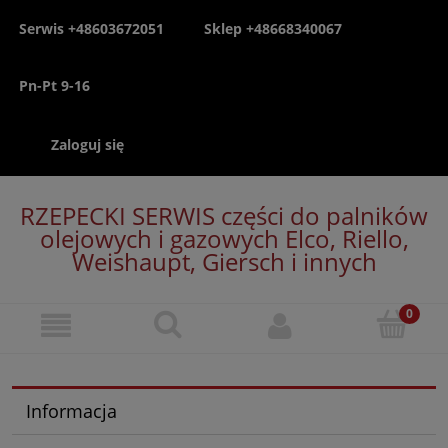
Serwis +48603672051
Sklep +48668340067
Pn-Pt 9-16
Zaloguj się
RZEPECKI SERWIS części do palników
olejowych i gazowych Elco, Riello,
Weishaupt, Giersch i innych
Informacja