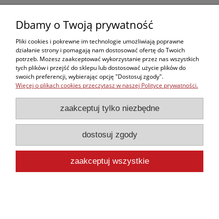
do koszyka
Dbamy o Twoją prywatność
Pliki cookies i pokrewne im technologie umożliwiają poprawne
działanie strony i pomagają nam dostosować ofertę do Twoich
potrzeb. Możesz zaakceptować wykorzystanie przez nas wszystkich
Zakupy
tych plików i przejść do sklepu lub dostosować użycie plików do
swoich preferencji, wybierając opcję "Dostosuj zgody".
Więcej o plikach cookies przeczytasz w naszej Polityce prywatności.
Kontakt
zaakceptuj tylko niezbędne
Informacje
dostosuj zgody
Moje konto
zaakceptuj wszystkie
pokaż pełną wersję strony
Sklep internetowy Shoper.pl