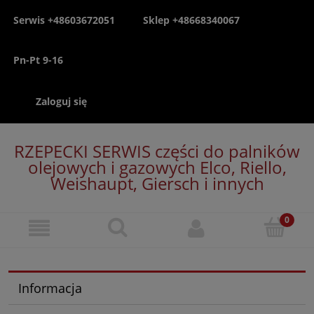
Serwis +48603672051
Sklep +48668340067
Pn-Pt 9-16
Zaloguj się
RZEPECKI SERWIS części do palników
olejowych i gazowych Elco, Riello,
Weishaupt, Giersch i innych
Informacja