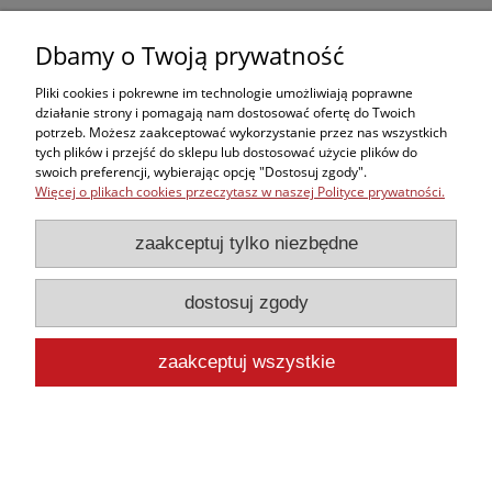
do koszyka
Dbamy o Twoją prywatność
Pliki cookies i pokrewne im technologie umożliwiają poprawne
działanie strony i pomagają nam dostosować ofertę do Twoich
potrzeb. Możesz zaakceptować wykorzystanie przez nas wszystkich
Zakupy
tych plików i przejść do sklepu lub dostosować użycie plików do
swoich preferencji, wybierając opcję "Dostosuj zgody".
Więcej o plikach cookies przeczytasz w naszej Polityce prywatności.
Kontakt
zaakceptuj tylko niezbędne
Informacje
dostosuj zgody
Moje konto
zaakceptuj wszystkie
pokaż pełną wersję strony
Sklep internetowy Shoper.pl