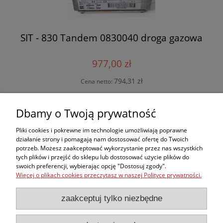
SIT - 830 Tandem 0830040 droga gazowa
977,00 zł
794,31 zł
Cena netto:
do koszyka
Dbamy o Twoją prywatność
Pliki cookies i pokrewne im technologie umożliwiają poprawne
działanie strony i pomagają nam dostosować ofertę do Twoich
potrzeb. Możesz zaakceptować wykorzystanie przez nas wszystkich
Zakupy
tych plików i przejść do sklepu lub dostosować użycie plików do
swoich preferencji, wybierając opcję "Dostosuj zgody".
Więcej o plikach cookies przeczytasz w naszej Polityce prywatności.
Kontakt
zaakceptuj tylko niezbędne
Informacje