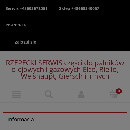
Serwis +48603672051
Sklep +48668340067
Pn-Pt 9-16
Zaloguj się
RZEPECKI SERWIS części do palników
olejowych i gazowych Elco, Riello,
Weishaupt, Giersch i innych
Informacja