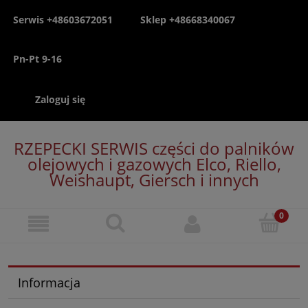
Serwis +48603672051
Sklep +48668340067
Pn-Pt 9-16
Zaloguj się
RZEPECKI SERWIS części do palników
olejowych i gazowych Elco, Riello,
Weishaupt, Giersch i innych
Informacja