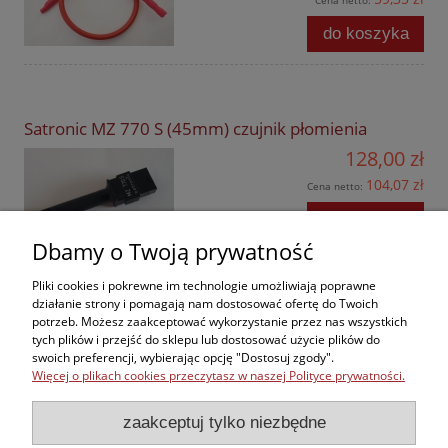
Cena netto:
do koszyka
Satronic MZ 770 S (45mm) czujnik płomienia
128,00 zł
104,07 zł
Cena netto:
do koszyka
Dbamy o Twoją prywatność
Pliki cookies i pokrewne im technologie umożliwiają poprawne
działanie strony i pomagają nam dostosować ofertę do Twoich
potrzeb. Możesz zaakceptować wykorzystanie przez nas wszystkich
Zakupy
tych plików i przejść do sklepu lub dostosować użycie plików do
swoich preferencji, wybierając opcję "Dostosuj zgody".
Więcej o plikach cookies przeczytasz w naszej Polityce prywatności.
Kontakt
zaakceptuj tylko niezbędne
Informacje