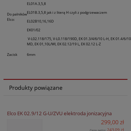
EL01A.3,5,8
EL01B.3,5,8 jak i z literą H czyli z podgrzewaczem
Do palników
Elco:
EL02B10,16,16D
EK01/02
V-L02.118/175, V-L0.118/190D, EK 01.3/4/6/10 L-H, EK 01.4/6/10
MD, EK 01,10L/WI, EK 02.12/19 L, EK 02.12 L-Z
Zacisk
6mm
Produkty powiązane
Elco EK 02.9/12 G-U/ZVU elektroda jonizacyjna
299,00 zł
243,09 zł
Cena netto: