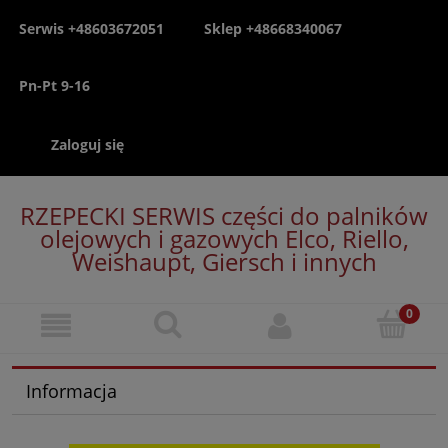
Serwis +48603672051
Sklep +48668340067
Pn-Pt 9-16
Zaloguj się
RZEPECKI SERWIS części do palników
olejowych i gazowych Elco, Riello,
Weishaupt, Giersch i innych
Informacja